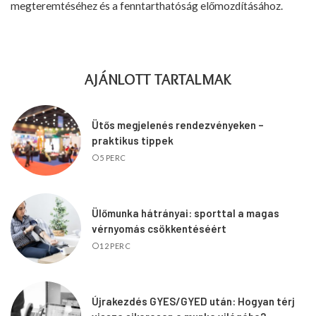
megteremtéséhez és a fenntarthatóság előmozdításához.
AJÁNLOTT TARTALMAK
Ütős megjelenés rendezvényeken –
praktikus tippek
5 PERC
Ülőmunka hátrányai: sporttal a magas
vérnyomás csökkentéséért
12 PERC
Újrakezdés GYES/GYED után: Hogyan térj