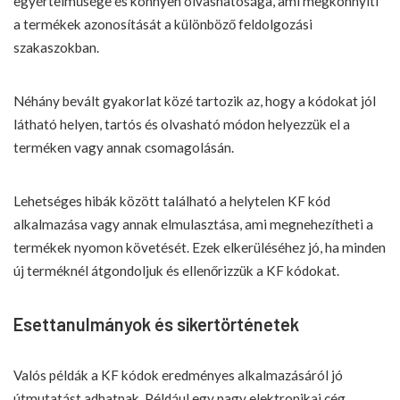
egyértelműsége és könnyen olvashatósága, ami megkönnyíti
a termékek azonosítását a különböző feldolgozási
szakaszokban.
Néhány bevált gyakorlat közé tartozik az, hogy a kódokat jól
látható helyen, tartós és olvasható módon helyezzük el a
terméken vagy annak csomagolásán.
Lehetséges hibák között található a helytelen KF kód
alkalmazása vagy annak elmulasztása, ami megnehezítheti a
termékek nyomon követését. Ezek elkerüléséhez jó, ha minden
új terméknél átgondoljuk és ellenőrizzük a KF kódokat.
Esettanulmányok és sikertörténetek
Valós példák a KF kódok eredményes alkalmazásáról jó
útmutatást adhatnak. Például egy nagy elektronikai cég