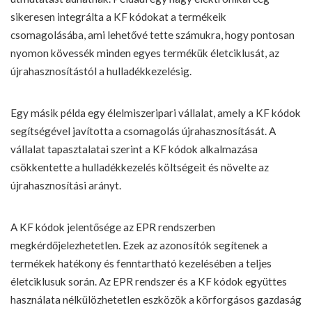
sikeresen integrálta a KF kódokat a termékeik
csomagolásába, ami lehetővé tette számukra, hogy pontosan
nyomon kövessék minden egyes termékük életciklusát, az
újrahasznosítástól a hulladékkezelésig.
Egy másik példa egy élelmiszeripari vállalat, amely a KF kódok
segítségével javította a csomagolás újrahasznosítását. A
vállalat tapasztalatai szerint a KF kódok alkalmazása
csökkentette a hulladékkezelés költségeit és növelte az
újrahasznosítási arányt.
A KF kódok jelentősége az EPR rendszerben
megkérdőjelezhetetlen. Ezek az azonosítók segítenek a
termékek hatékony és fenntartható kezelésében a teljes
életciklusuk során. Az EPR rendszer és a KF kódok együttes
használata nélkülözhetetlen eszközök a körforgásos gazdaság