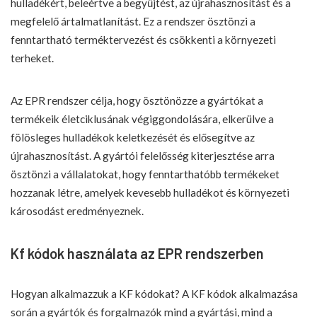
hulladékért, beleértve a begyűjtést, az újrahasznosítást és a
megfelelő ártalmatlanítást. Ez a rendszer ösztönzi a
fenntartható terméktervezést és csökkenti a környezeti
terheket.
Az EPR rendszer célja, hogy ösztönözze a gyártókat a
termékeik életciklusának végiggondolására, elkerülve a
fölösleges hulladékok keletkezését és elősegítve az
újrahasznosítást. A gyártói felelősség kiterjesztése arra
ösztönzi a vállalatokat, hogy fenntarthatóbb termékeket
hozzanak létre, amelyek kevesebb hulladékot és környezeti
károsodást eredményeznek.
Kf kódok használata az EPR rendszerben
Hogyan alkalmazzuk a KF kódokat? A KF kódok alkalmazása
során a gyártók és forgalmazók mind a gyártási, mind a