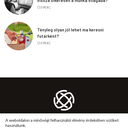
vissza sikeresen a munka világába?
3 PERC
Tényleg olyan jól lehet ma keresni
futárként?
3 PERC
KARRIER
MUNKA
ÖNFEJLESZTÉS
TANÁCS
A weboldalon a minőségi felhasználói élmény érdekében sütiket
használunk.
IMPRESSZUM
ÁLTALÁNOS SZERZŐDÉSI FELTÉTELEK