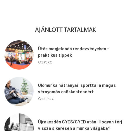
AJÁNLOTT TARTALMAK
Ütős megjelenés rendezvényeken –
praktikus tippek
5 PERC
Ülőmunka hátrányai: sporttal a magas
vérnyomás csökkentéséért
12 PERC
Újrakezdés GYES/GYED után: Hogyan térj
vissza sikeresen a munka világába?