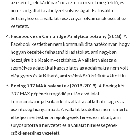
az esetet „relokációnak” nevezte, nem volt megfelelő, és
nem szolgáltatta a helyzet súlyosságát. Ez további
botrányhoz és a vállalat részvényárfolyamának eséséhez
vezetett.
Facebook és a Cambridge Analytica botrány (2018)
: A
Facebook kezdetben nem kommunikálta hatékonyan, hogy
hogyan kezelték felhasználói adatokat, ami nagyban
hozzájárult a bizalomvesztéshez. A vállalat válasza a
személyes adatokkal kapcsolatos aggodalmakra nem volt
elég gyors és átlátható, ami széleskörű kritikát váltott ki.
Boeing 737 MAX balesetek (2018-2019)
: A Boeing két
737 MAX gépének tragédiája után a vállalat
kommunikációját sokan kritizálták az átláthatóság és az
őszinteség hiánya miatt. A vállalat kezdetben nem ismerte
el teljes mértékben a repülőgépek tervezési hibáit, ami
súlyosbította a helyzetet és a vállalat hitelességének
csökkenéséhez vezetett.