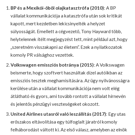
BP és a Mexikói-öböl olajkatasztrófa (2010)
: A BP
vállalat kommunikációja a katasztrófa után sok kritikát
kapott, mert kezdetben lekicsinyelték a helyzet
súlyosságát. Emellett a cégvezető, Tony Hayward több,
helytelennek ítélt megjegyzést tett, mint például azt, hogy
„szeretném visszakapni az életem”. Ezek a nyilatkozatok
komoly PR válsághoz vezettek.
Volkswagen emissziós botránya (2015)
: A Volkswagen
beismerte, hogy szoftvert használtak dízel autóikban az
emissziós tesztek meghamisítására. Az ügy nyilvánosságra
kerülése után a vállalat kommunikációja nem volt elég
átlátható és gyors, ami tovább rontott a vállalat hírnevén
és jelentős pénzügyi veszteségeket okozott.
United Airlines utasról való leszállítás (2017)
: Egy utas
erőszakos eltávolítása egy túlfoglalt járatról komoly
felháborodást váltott ki. Az első válasz, amelyben az elnök