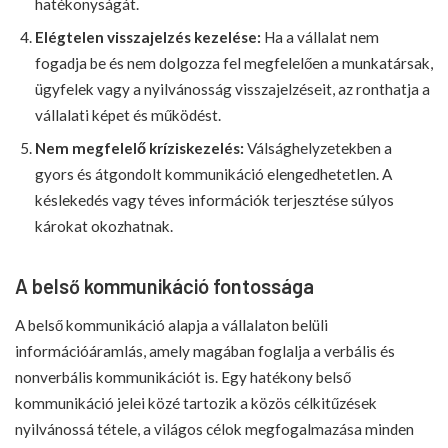
hatékonyságát.
Elégtelen visszajelzés kezelése:
Ha a vállalat nem
fogadja be és nem dolgozza fel megfelelően a munkatársak,
ügyfelek vagy a nyilvánosság visszajelzéseit, az ronthatja a
vállalati képet és működést.
Nem megfelelő kríziskezelés:
Válsághelyzetekben a
gyors és átgondolt kommunikáció elengedhetetlen. A
késlekedés vagy téves információk terjesztése súlyos
károkat okozhatnak.
A belső kommunikáció fontossága
A belső kommunikáció alapja a vállalaton belüli
információáramlás, amely magában foglalja a verbális és
nonverbális kommunikációt is. Egy hatékony belső
kommunikáció jelei közé tartozik a közös célkitűzések
nyilvánossá tétele, a világos célok megfogalmazása minden