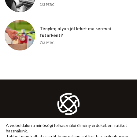
3 PERC
Tényleg olyan jól lehet ma keresni
futárként?
3 PERC
KARRIER
MUNKA
ÖNFEJLESZTÉS
TANÁCS
A weboldalon a minőségi felhasználói élmény érdekében sütiket
használunk.
IMPRESSZUM
ÁLTALÁNOS SZERZŐDÉSI FELTÉTELEK
Többet megtudhatsz arról, hogy milyen sütiket használunk, vagy