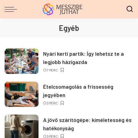
Egyéb
Nyári kerti partik: Így lehetsz te a
legjobb házigazda
7 PERC
Ételcsomagolás a frissesség
jegyében
3 PERC
A jövő szárítógépe: kíméletesség és
hatékonyság
3 PERC