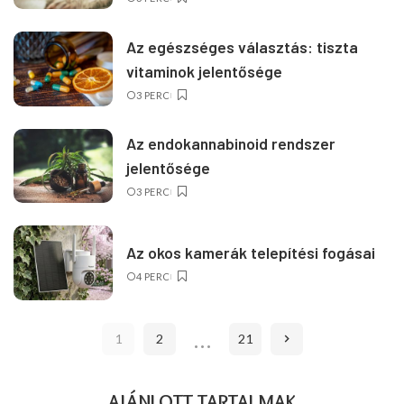
Az egészséges választás: tiszta
vitaminok jelentősége
3 PERC
Az endokannabinoid rendszer
jelentősége
3 PERC
Az okos kamerák telepítési fogásai
4 PERC
…
1
2
21
AJÁNLOTT TARTALMAK