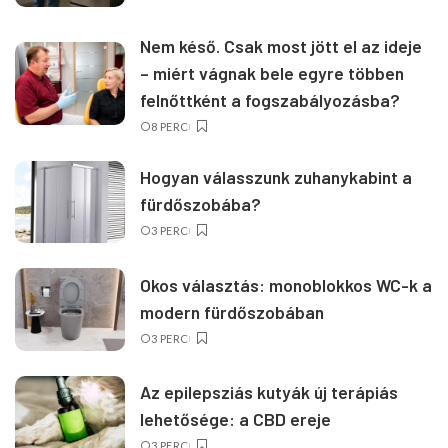
Nem késő. Csak most jött el az ideje
– miért vágnak bele egyre többen
felnőttként a fogszabályozásba?
8 PERC
Hogyan válasszunk zuhanykabint a
fürdőszobába?
3 PERC
Okos választás: monoblokkos WC-k a
modern fürdőszobában
3 PERC
Az epilepsziás kutyák új terápiás
lehetősége: a CBD ereje
3 PERC