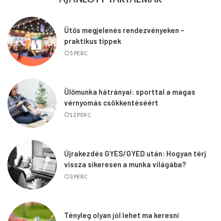
Ütős megjelenés rendezvényeken –
praktikus tippek
5 PERC
Ülőmunka hátrányai: sporttal a magas
vérnyomás csökkentéséért
12 PERC
Újrakezdés GYES/GYED után: Hogyan térj
vissza sikeresen a munka világába?
3 PERC
Tényleg olyan jól lehet ma keresni