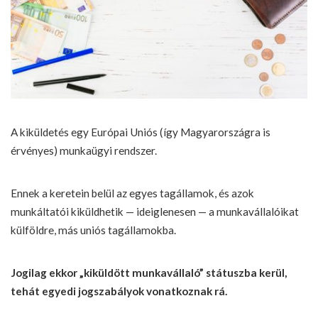
A kiküldetés egy Európai Uniós (így Magyarországra is
érvényes) munkaügyi rendszer.
Ennek a keretein belül az egyes tagállamok, és azok
munkáltatói kiküldhetik — ideiglenesen — a munkavállalóikat
külföldre, más uniós tagállamokba.
Jogilag ekkor „kiküldött munkavállaló” státuszba kerül,
tehát egyedi jogszabályok vonatkoznak rá.