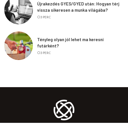
Újrakezdés GYES/GYED után: Hogyan térj
vissza sikeresen a munka világába?
3 PERC
Tényleg olyan jól lehet ma keresni
futárként?
3 PERC
KARRIER
MUNKA
ÖNFEJLESZTÉS
TANÁCS