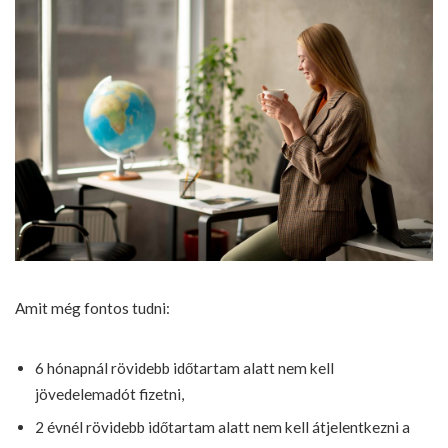
Amit még fontos tudni:
6 hónapnál rövidebb időtartam alatt nem kell
jövedelemadót fizetni,
2 évnél rövidebb időtartam alatt nem kell átjelentkezni a