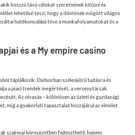
kik hosszú távú célokat szeretnének kitűzni és
mlélet lehetővé teszi, hogy a döntések mögött világos
 ezáltal hatékonyabbá téve a munkafolyamatokat és a
apjai és a My empire casino
sból táplálkozik. Elsősorban széleskörű tudásra és
lja a piaci trendek megértését, a versenytársak
ezését. Az olvasás – különösen az üzleti és gazdasági
t, míg a gyakorlati tapasztalat hozzájárul az elmélet
ak szakmai környezetben fejleszthető, hanem