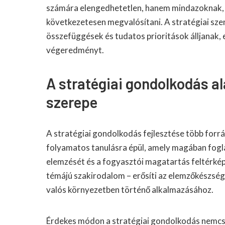
számára elengedhetetlen, hanem mindazoknak, a
következetesen megvalósítani. A stratégiai sze
összefüggések és tudatos prioritások álljanak,
végeredményt.
A stratégiai gondolkodás al
szerepe
A stratégiai gondolkodás fejlesztése több forrá
folyamatos tanulásra épül, amely magában fogla
elemzését és a fogyasztói magatartás feltérkép
témájú szakirodalom – erősíti az elemzőkészsége
valós környezetben történő alkalmazásához.
Érdekes módon a stratégiai gondolkodás nemcs