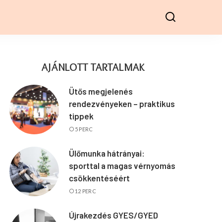
AJÁNLOTT TARTALMAK
Ütős megjelenés
rendezvényeken – praktikus
tippek
5 PERC
Ülőmunka hátrányai:
sporttal a magas vérnyomás
csökkentéséért
12 PERC
Újrakezdés GYES/GYED