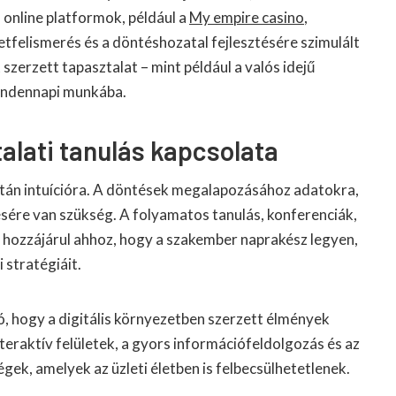
 online platformok, például a
My empire casino
,
etfelismerés és a döntéshozatal fejlesztésére szimulált
szerzett tapasztalat – mint például a valós idejű
mindennapi munkába.
alati tanulás kapcsolata
tán intuícióra. A döntések megalapozásához adatokra,
sére van szükség. A folyamatos tanulás, konferenciák,
hozzájárul ahhoz, hogy a szakember naprakész legyen,
 stratégiáit.
tó, hogy a digitális környezetben szerzett élmények
teraktív felületek, a gyors információfeldolgozás és az
ek, amelyek az üzleti életben is felbecsülhetetlenek.