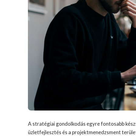
A stratégiai gondolkodás egyre fontosabb kés
üzletfejlesztés és a projektmenedzsment terül