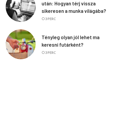
után: Hogyan térj vissza
sikeresen a munka világába?
3 PERC
Tényleg olyan jól lehet ma
keresni futárként?
3 PERC