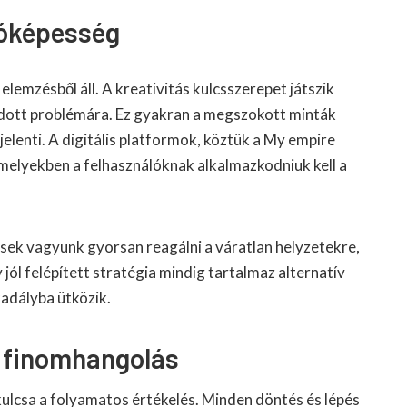
dóképesség
lemzésből áll. A kreativitás kulcsszerepet játszik
adott problémára. Ez gyakran a megszokott minták
elenti. A digitális platformok, köztük a My empire
amelyekben a felhasználóknak alkalmazkodniuk kell a
sek vagyunk gyorsan reagálni a váratlan helyzetekre,
jól felépített stratégia mindig tartalmaz alternatív
kadályba ütközik.
s finomhangolás
kulcsa a folyamatos értékelés. Minden döntés és lépés