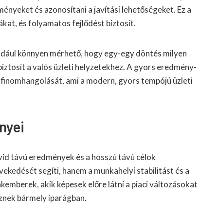
ényeket és azonosítani a javítási lehetőségeket. Ez a
bákat, és folyamatos fejlődést biztosít.
éldául könnyen mérhető, hogy egy-egy döntés milyen
iztosít a valós üzleti helyzetekhez. A gyors eredmény-
li finomhangolását, ami a modern, gyors tempójú üzleti
nyei
övid távú eredmények és a hosszú távú célok
ekedését segíti, hanem a munkahelyi stabilitást és a
akemberek, akik képesek előre látni a piaci változásokat
eznek bármely iparágban.