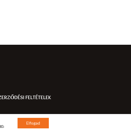
ERZŐDÉSI FELTÉTELEK
Elfogad
an
.