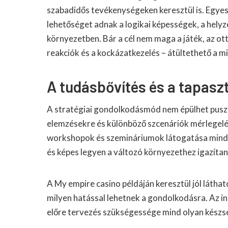
szabadidős tevékenységeken keresztül is. Egyes
lehetőséget adnak a logikai képességek, a helyz
környezetben. Bár a cél nem maga a játék, az ott 
reakciók és a kockázatkezelés – átültethető a 
A tudásbővítés és a tapaszt
A stratégiai gondolkodásmód nem épülhet pusz
elemzésekre és különböző szcenáriók mérlegelé
workshopok és szemináriumok látogatása mind 
és képes legyen a változó környezethez igazítani
A My empire casino példáján keresztül jól látha
milyen hatással lehetnek a gondolkodásra. Az in
előre tervezés szükségessége mind olyan készség