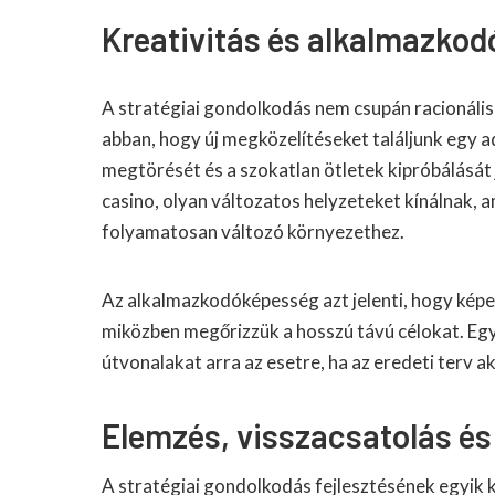
Kreativitás és alkalmazko
A stratégiai gondolkodás nem csupán racionális e
abban, hogy új megközelítéseket találjunk egy 
megtörését és a szokatlan ötletek kipróbálását j
casino, olyan változatos helyzeteket kínálnak, 
folyamatosan változó környezethez.
Az alkalmazkodóképesség azt jelenti, hogy képe
miközben megőrizzük a hosszú távú célokat. Egy 
útvonalakat arra az esetre, ha az eredeti terv a
Elemzés, visszacsatolás é
A stratégiai gondolkodás fejlesztésének egyik 