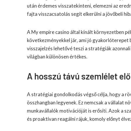
után érdemes visszatekinteni, elemezni az eredm
fajta visszacsatolás segít elkerülni a jövőbeli hi
A My empire casino által kínált környezetben p
következményekkel jár, ami jó gyakorlóterepet b
visszajelzés lehetővé teszi a stratégiák azonna
világban különösen értékes.
A hosszú távú szemlélet elő
A stratégiai gondolkodás végső célja, hogy a r
összhangban legyenek. Ez nemcsak a vállalat növ
munkavállalók motivációját is erősíti. Azok a sz
és proaktívan reagálni rájuk, komoly előnyt élv