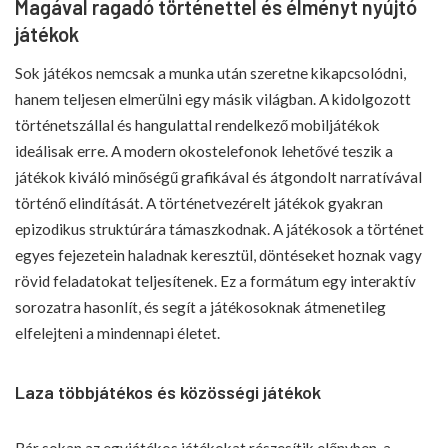
Magával ragadó történettel és élményt nyújtó
játékok
Sok játékos nemcsak a munka után szeretne kikapcsolódni,
hanem teljesen elmerülni egy másik világban. A kidolgozott
történetszállal és hangulattal rendelkező mobiljátékok
ideálisak erre. A modern okostelefonok lehetővé teszik a
játékok kiváló minőségű grafikával és átgondolt narratívával
történő elindítását. A történetvezérelt játékok gyakran
epizodikus struktúrára támaszkodnak. A játékosok a történet
egyes fejezetein haladnak keresztül, döntéseket hoznak vagy
rövid feladatokat teljesítenek. Ez a formátum egy interaktív
sorozatra hasonlít, és segít a játékosoknak átmenetileg
elfelejteni a mindennapi életet.
Laza többjátékos és közösségi játékok