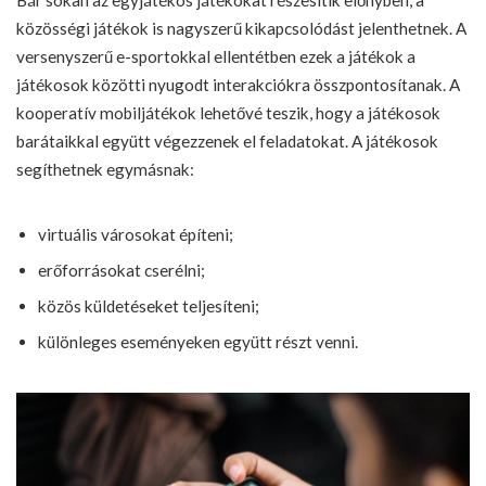
Bár sokan az egyjátékos játékokat részesítik előnyben, a
közösségi játékok is nagyszerű kikapcsolódást jelenthetnek. A
versenyszerű e-sportokkal ellentétben ezek a játékok a
játékosok közötti nyugodt interakciókra összpontosítanak. A
kooperatív mobiljátékok lehetővé teszik, hogy a játékosok
barátaikkal együtt végezzenek el feladatokat. A játékosok
segíthetnek egymásnak:
virtuális városokat építeni;
erőforrásokat cserélni;
közös küldetéseket teljesíteni;
különleges eseményeken együtt részt venni.