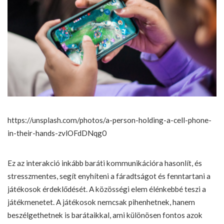
https://unsplash.com/photos/a-person-holding-a-cell-phone-
in-their-hands-zvlOFdDNqg0
Ez az interakció inkább baráti kommunikációra hasonlít, és
stresszmentes, segít enyhíteni a fáradtságot és fenntartani a
játékosok érdeklődését. A közösségi elem élénkebbé teszi a
játékmenetet. A játékosok nemcsak pihenhetnek, hanem
beszélgethetnek is barátaikkal, ami különösen fontos azok