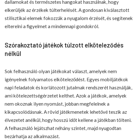
dallamokat és természetes hangokat használnak, hogy
elkerüljék az érzékek túlterhelését. A gondosan kiválasztott
stilisztikai elemek fokozzák a nyugalom érzését, és segítenek
elterelni a figyelmet a mindennapi gondokról.
Szórakoztató játékok túlzott elköteleződés
nélkül
Sok felhasználó olyan játékokat választ, amelyek nem
igényelnek folyamatos elköteleződést. Egyes mobiljátékok
napi feladatok és korlátozott jutalmak rendszerét használják,
ami kötelezettségérzetet kelthet. Azok a játékok, amelyek
nem okoznak ilyen nyomást, jobban megfelelnek a
kikapcsolódásnak. A rövid játékmenetek lehetővé teszik az
élvezetet anélkül, hogy hosszú időt kellene a játékban tölteni.
A felhasználó lejátszhat néhány szintet, majd nyugodtan
bezárhatja az alkalmazást.