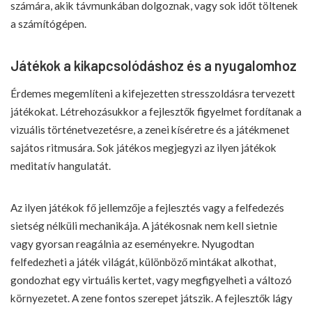
számára, akik távmunkában dolgoznak, vagy sok időt töltenek
a számítógépen.
Játékok a kikapcsolódáshoz és a nyugalomhoz
Érdemes megemlíteni a kifejezetten stresszoldásra tervezett
játékokat. Létrehozásukkor a fejlesztők figyelmet fordítanak a
vizuális történetvezetésre, a zenei kíséretre és a játékmenet
sajátos ritmusára. Sok játékos megjegyzi az ilyen játékok
meditatív hangulatát.
Az ilyen játékok fő jellemzője a fejlesztés vagy a felfedezés
sietség nélküli mechanikája. A játékosnak nem kell sietnie
vagy gyorsan reagálnia az eseményekre. Nyugodtan
felfedezheti a játék világát, különböző mintákat alkothat,
gondozhat egy virtuális kertet, vagy megfigyelheti a változó
környezetet. A zene fontos szerepet játszik. A fejlesztők lágy