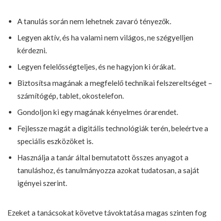
A tanulás során nem lehetnek zavaró tényezők.
Legyen aktív, és ha valami nem világos, ne szégyelljen
kérdezni.
Legyen felelősségteljes, és ne hagyjon ki órákat.
Biztosítsa magának a megfelelő technikai felszereltséget –
számítógép, tablet, okostelefon.
Gondoljon ki egy magának kényelmes órarendet.
Fejlessze magát a digitális technológiák terén, beleértve a
speciális eszközöket is.
Használja a tanár által bemutatott összes anyagot a
tanuláshoz, és tanulmányozza azokat tudatosan, a saját
igényei szerint.
Ezeket a tanácsokat követve távoktatása magas szinten fog