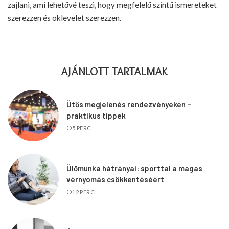
zajlani, ami lehetővé teszi, hogy megfelelő szintű ismereteket
szerezzen és oklevelet szerezzen.
AJÁNLOTT TARTALMAK
Ütős megjelenés rendezvényeken –
praktikus tippek
5 PERC
Ülőmunka hátrányai: sporttal a magas
vérnyomás csökkentéséért
12 PERC