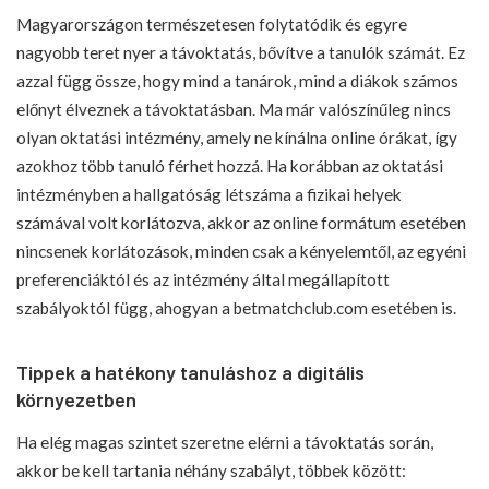
Magyarországon természetesen folytatódik és egyre
nagyobb teret nyer a távoktatás, bővítve a tanulók számát. Ez
azzal függ össze, hogy mind a tanárok, mind a diákok számos
előnyt élveznek a távoktatásban. Ma már valószínűleg nincs
olyan oktatási intézmény, amely ne kínálna online órákat, így
azokhoz több tanuló férhet hozzá. Ha korábban az oktatási
intézményben a hallgatóság létszáma a fizikai helyek
számával volt korlátozva, akkor az online formátum esetében
nincsenek korlátozások, minden csak a kényelemtől, az egyéni
preferenciáktól és az intézmény által megállapított
szabályoktól függ, ahogyan a betmatchclub.com esetében is.
Tippek a hatékony tanuláshoz a digitális
környezetben
Ha elég magas szintet szeretne elérni a távoktatás során,
akkor be kell tartania néhány szabályt, többek között: