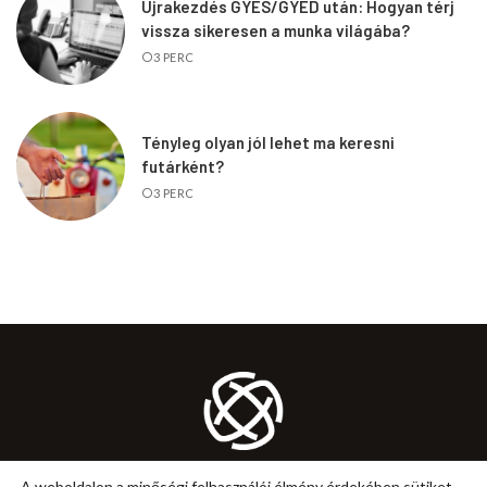
Újrakezdés GYES/GYED után: Hogyan térj
vissza sikeresen a munka világába?
3 PERC
Tényleg olyan jól lehet ma keresni
futárként?
3 PERC
KARRIER
MUNKA
ÖNFEJLESZTÉS
TANÁCS
A weboldalon a minőségi felhasználói élmény érdekében sütiket