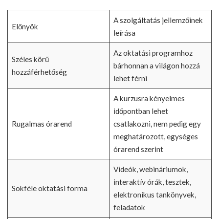
A szolgáltatás jellemzőinek
Előnyök
leírása
Az oktatási programhoz
Széles körű
bárhonnan a világon hozzá
hozzáférhetőség
lehet férni
A kurzusra kényelmes
időpontban lehet
Rugalmas órarend
csatlakozni, nem pedig egy
meghatározott, egységes
órarend szerint
Videók, webináriumok,
interaktív órák, tesztek,
Sokféle oktatási forma
elektronikus tankönyvek,
feladatok