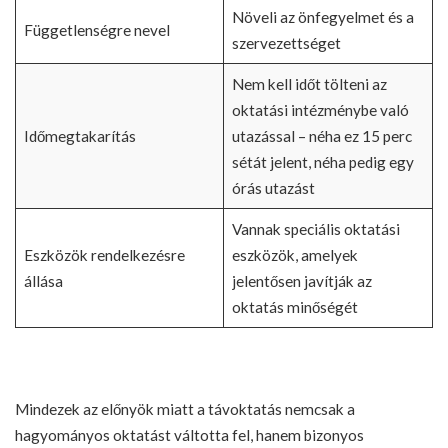
Növeli az önfegyelmet és a
Függetlenségre nevel
szervezettséget
Nem kell időt tölteni az
oktatási intézménybe való
Időmegtakarítás
utazással – néha ez 15 perc
sétát jelent, néha pedig egy
órás utazást
Vannak speciális oktatási
Eszközök rendelkezésre
eszközök, amelyek
állása
jelentősen javítják az
oktatás minőségét
Mindezek az előnyök miatt a távoktatás nemcsak a
hagyományos oktatást váltotta fel, hanem bizonyos