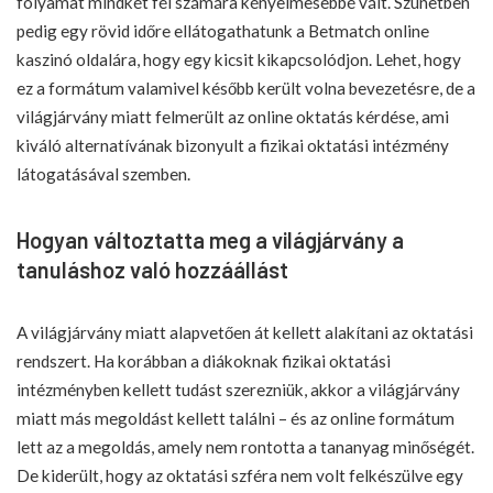
folyamat mindkét fél számára kényelmesebbé vált. Szünetben
pedig egy rövid időre ellátogathatunk a
Betmatch online
kaszinó
oldalára, hogy egy kicsit kikapcsolódjon. Lehet, hogy
ez a formátum valamivel később került volna bevezetésre, de a
világjárvány miatt felmerült az online oktatás kérdése, ami
kiváló alternatívának bizonyult a fizikai oktatási intézmény
látogatásával szemben.
Hogyan változtatta meg a világjárvány a
tanuláshoz való hozzáállást
A világjárvány miatt alapvetően át kellett alakítani az oktatási
rendszert. Ha korábban a diákoknak fizikai oktatási
intézményben kellett tudást szerezniük, akkor a világjárvány
miatt más megoldást kellett találni – és az online formátum
lett az a megoldás, amely nem rontotta a tananyag minőségét.
De kiderült, hogy az oktatási szféra nem volt felkészülve egy