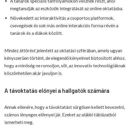
A tanárok speciális tanfolyamokon vesznek részt, ahol
megtanulják az eszközök integrálását az online oktatásba.
Növekedett az interaktivitás a csoportos platformok,
csevegések és sok más online interakciós forma révén a
tanárok és a diákok között.
Mindez áttörést jelentett az oktatási szférában, amely ugyan
kényszerűen történt, de elegendő kényelmet biztosított ahhoz,
hogy a minőség ne romoljon, sőt, az innovatív technológiáknak
köszönhetően akár javuljon is.
A távoktatás előnyei a hallgatók számára
Annak ellenére, hogy a távoktatást sürgősen kellett bevezetni,
számos lényeges előnnyel jár. Ezeket az alábbi táblázatból
ismerheti meg.