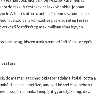
yik legnagyobb előnye, hogy esztétikai élményt
 is hordoznak. A festékek és lakkok sokkal jobban
esznek. A festés után azonban érdemes számolni azzal,
finom csiszolásra van szükség az első réteg festés
következő festékréteg maximálisan sima legyen.
tos a simaság, hiszen azok szembetűnő részei az épület
álasztás?
ek, de ma már a technológia forradalma átalakította a
unkát tesznek lehetővé, amelyet kézzel csak nehezen
 nem csupán a munka tempóját gyorsítják meg, de a