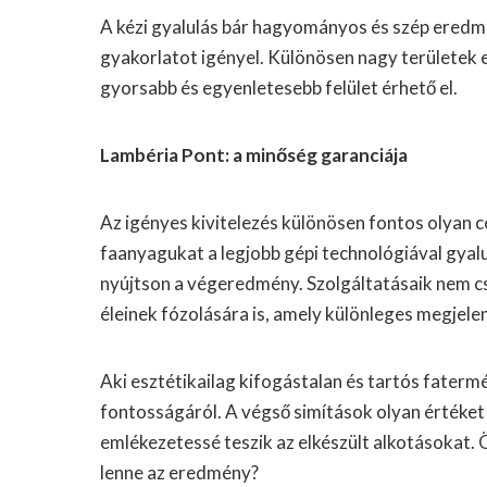
A kézi gyalulás bár hagyományos és szép eredm
gyakorlatot igényel. Különösen nagy területek e
gyorsabb és egyenletesebb felület érhető el.
Lambéria Pont: a minőség garanciája
Az igényes kivitelezés különösen fontos olyan c
faanyagukat a legjobb gépi technológiával gyal
nyújtson a végeredmény. Szolgáltatásaik nem cs
éleinek fózolására is, amely különleges megjel
Aki esztétikailag kifogástalan és tartós fater
fontosságáról. A végső simítások olyan értéke
emlékezetessé teszik az elkészült alkotásokat. 
lenne az eredmény?