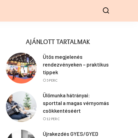
AJÁNLOTT TARTALMAK
Ütős megjelenés
rendezvényeken – praktikus
tippek
5 PERC
Ülőmunka hátrányai:
sporttal a magas vérnyomás
csökkentéséért
12 PERC
Újrakezdés GYES/GYED