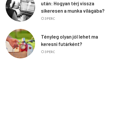
után: Hogyan térj vissza
sikeresen a munka világába?
3 PERC
Tényleg olyan jól lehet ma
keresni futárként?
3 PERC