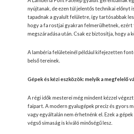
A
Lambéria Pont Fatelep gyalult gerendáinak
eg
nyújtanak, de ezen túl jelentős technikai előnyt
tapadnak a gyalult felületre, így tartósabbak l
hogy a fa rostjai gyakran felmerülhetnek, ezért 
megszáradása után. Csak ez biztosítja, hogy a 
A lambéria felületeinél például kifejezetten fon
belső tereinek.
Gépek és kézi eszközök: melyik a megfelelő v
A régi idők mesterei még mindent kézzel végezt
faipart. A modern gyalugépek precíz és gyors m
vagy egyáltalán nem érhetnénk el. Ezek a gépek
végső simaság is kiváló minőségű lesz.