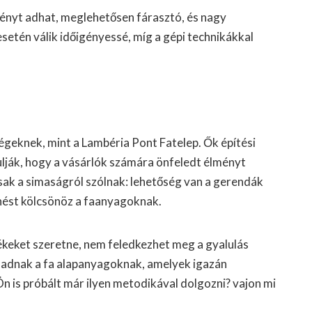
ényt adhat, meglehetősen fárasztó, és nagy
setén válik időigényessé, míg a gépi technikákkal
égeknek, mint a Lambéria Pont Fatelep. Ők építési
ulják, hogy a vásárlók számára önfeledt élményt
ak a simaságról szólnak: lehetőség van a gerendák
enést kölcsönöz a faanyagoknak.
mékeket szeretne, nem feledkezhet meg a gyalulás
t adnak a fa alapanyagoknak, amelyek igazán
Ön is próbált már ilyen metodikával dolgozni? vajon mi