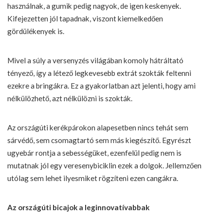
használnak, a gumik pedig nagyok, de igen keskenyek.
Kifejezetten jól tapadnak, viszont kiemelkedően
gördülékenyek is.
Mivel a súly a versenyzés világában komoly hátráltató
tényező, így a létező legkevesebb extrát szokták feltenni
ezekre a bringákra. Ez a gyakorlatban azt jelenti, hogy ami
nélkülözhető, azt nélkülözni is szokták.
Az országúti kerékpárokon alapesetben nincs tehát sem
sárvédő, sem csomagtartó sem más kiegészítő. Egyrészt
ugyebár rontja a sebességüket, ezenfelül pedig nem is
mutatnak jól egy veresenybiciklin ezek a dolgok. Jellemzően
utólag sem lehet ilyesmiket rögzíteni ezen cangákra.
Az országúti bicajok a leginnovatívabbak