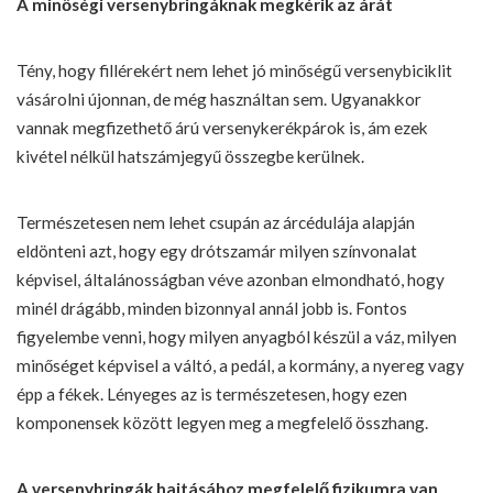
A minőségi versenybringáknak megkérik az árát
Tény, hogy fillérekért nem lehet jó minőségű versenybiciklit
vásárolni újonnan, de még használtan sem. Ugyanakkor
vannak megfizethető árú versenykerékpárok is, ám ezek
kivétel nélkül hatszámjegyű összegbe kerülnek.
Természetesen nem lehet csupán az árcédulája alapján
eldönteni azt, hogy egy drótszamár milyen színvonalat
képvisel, általánosságban véve azonban elmondható, hogy
minél drágább, minden bizonnyal annál jobb is. Fontos
figyelembe venni, hogy milyen anyagból készül a váz, milyen
minőséget képvisel a váltó, a pedál, a kormány, a nyereg vagy
épp a fékek. Lényeges az is természetesen, hogy ezen
komponensek között legyen meg a megfelelő összhang.
A versenybringák hajtásához megfelelő fizikumra van