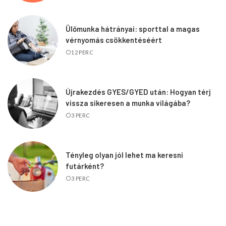
Ülőmunka hátrányai: sporttal a magas
vérnyomás csökkentéséért
12 PERC
Újrakezdés GYES/GYED után: Hogyan térj
vissza sikeresen a munka világába?
3 PERC
Tényleg olyan jól lehet ma keresni
futárként?
3 PERC