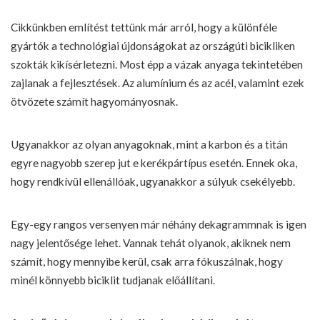
Cikkünkben említést tettünk már arról, hogy a különféle
gyártók a technológiai újdonságokat az országúti bicikliken
szokták kikísérletezni. Most épp a vázak anyaga tekintetében
zajlanak a fejlesztések. Az alumínium és az acél, valamint ezek
ötvözete számít hagyományosnak.
Ugyanakkor az olyan anyagoknak, mint a karbon és a titán
egyre nagyobb szerep jut e kerékpártípus esetén. Ennek oka,
hogy rendkívül ellenállóak, ugyanakkor a súlyuk csekélyebb.
Egy-egy rangos versenyen már néhány dekagrammnak is igen
nagy jelentősége lehet. Vannak tehát olyanok, akiknek nem
számít, hogy mennyibe kerül, csak arra fókuszálnak, hogy
minél könnyebb biciklit tudjanak előállítani.