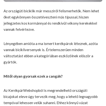
Az országúti biciklik már messziről felismerhetők. Nem lehet
őket egykönnyen összetéveszteni más típussal, hiszen
jellegzetes kos kormánnyal és rendkívül vékony kerekekkel
vannak felvértezve.
Lényegében amióta a ma ismert kerékpárok léteznek, azóta
vannak bicikliversenyek is. Értelemszerűen minden
változtatást ebben a kategóriában eszközölnek először a
gyártók.
Mitől olyan gyorsak ezek a cangák?
Az
KerékpárWebshopból is megrendelhető országúti
bicajokat
eleve úgy tervezik meg, hogy a lehető legnagyobb
tempóval lehessen velük suhanni. Ehhez könnyű vázat