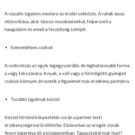
A vizuális izgalom mestere az érzéki vetkőzés. A ruhák lassú
eltávolítása, akár táncos mozdulatokkal, felperzseli a
hangulatot és emeli a feszültség szintjét.
Szenvedélyes csókok
A csókolózás az egyik legegyszerűbb, de leghatásosabb forma
a vágy fokozására. A nyak, a váll vagy a fül mögötti gyengéd
csókok könnyen átvezetik a figyelmet más érzékeny pontokra.
További izgalmak kézzel
Kézzel történő kényeztetés során a partner testi
érzékenysége kerül előtérbe. Elsősorban az erogén zónák
finom ingerlése áll a középpontban. Tapasztaltál már ilyet?