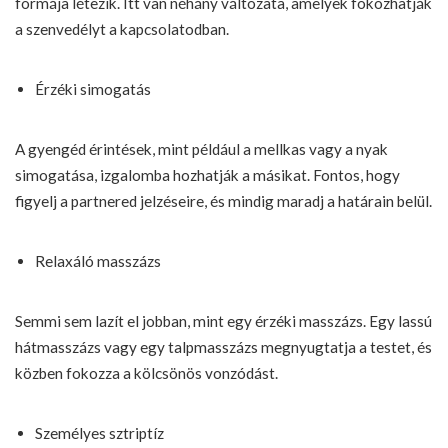
formája létezik. Itt van néhány változata, amelyek fokozhatják
a szenvedélyt a kapcsolatodban.
Érzéki simogatás
A gyengéd érintések, mint például a mellkas vagy a nyak
simogatása, izgalomba hozhatják a másikat. Fontos, hogy
figyelj a partnered jelzéseire, és mindig maradj a határain belül.
Relaxáló masszázs
Semmi sem lazít el jobban, mint egy érzéki masszázs. Egy lassú
hátmasszázs vagy egy talpmasszázs megnyugtatja a testet, és
közben fokozza a kölcsönös vonzódást.
Személyes sztriptíz