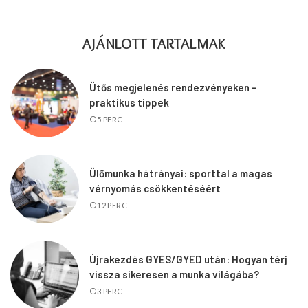
AJÁNLOTT TARTALMAK
Ütős megjelenés rendezvényeken –
praktikus tippek
5 PERC
Ülőmunka hátrányai: sporttal a magas
vérnyomás csökkentéséért
12 PERC
Újrakezdés GYES/GYED után: Hogyan térj
vissza sikeresen a munka világába?
3 PERC