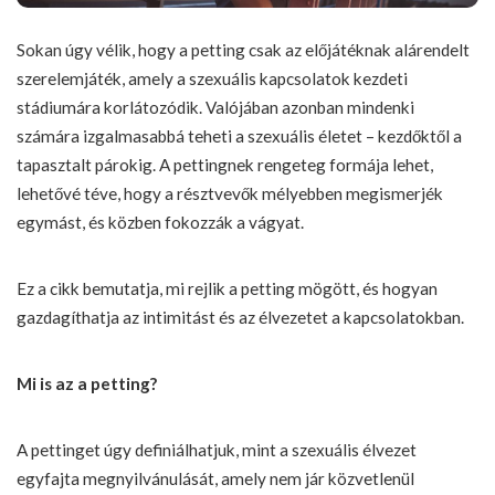
Sokan úgy vélik, hogy a petting csak az előjátéknak alárendelt
szerelemjáték, amely a szexuális kapcsolatok kezdeti
stádiumára korlátozódik. Valójában azonban mindenki
számára izgalmasabbá teheti a szexuális életet – kezdőktől a
tapasztalt párokig. A pettingnek rengeteg formája lehet,
lehetővé téve, hogy a résztvevők mélyebben megismerjék
egymást, és közben fokozzák a vágyat.
Ez a cikk bemutatja, mi rejlik a petting mögött, és hogyan
gazdagíthatja az intimitást és az élvezetet a kapcsolatokban.
Mi is az a petting?
A pettinget úgy definiálhatjuk, mint a szexuális élvezet
egyfajta megnyilvánulását, amely nem jár közvetlenül