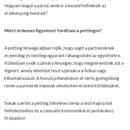
Hogyan reagál a párod, amikor a kezeid felfedezik az
érzékenység határait?
Miért érdemes figyelmet fordítani a pettingre?
A petting lényege abban rejlik, hogy segít a partnereknek
érzelmileg és testileg egyaránt ráhangolódni az együttlétre.
Különösen a nők számára lényeges, hogy megteremtsék azt a
légkört, amely lehetővé teszi számukra a fizikai vágy
kibontakozását. A hosszú pillanatokon át tartó gyengédség
révén a partnerek képesek elmélyíteni érzelmi kötődésüket.
Sokak szerint a petting tökéletes terep a testi kapcsolat
felfedezéséhez és a szexuális kommunikáció javításához.
Próbáld ki!