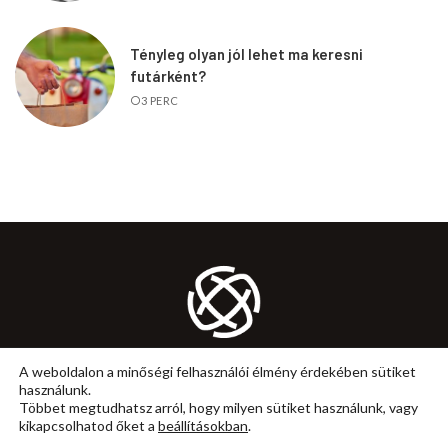
Tényleg olyan jól lehet ma keresni
futárként?
3 PERC
KARRIER
MUNKA
ÖNFEJLESZTÉS
TANÁCS
A weboldalon a minőségi felhasználói élmény érdekében sütiket
használunk.
IMPRESSZUM
ÁLTALÁNOS SZERZŐDÉSI FELTÉTELEK
Többet megtudhatsz arról, hogy milyen sütiket használunk, vagy
kikapcsolhatod őket a
beállításokban
.