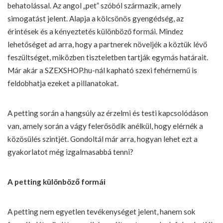
behatolással. Az angol „pet” szóból származik, amely
simogatást jelent. Alapja a kölcsönös gyengédség, az
érintések és a kényeztetés különböző formái. Mindez
lehetőséget ad arra, hogy a partnerek növeljék a köztük lévő
feszültséget, miközben tiszteletben tartják egymás határait.
Már akár a
SZEXSHOP.hu-nál kapható szexi fehérnemű
is
feldobhatja ezeket a pillanatokat.
A petting során a hangsúly az érzelmi és testi kapcsolódáson
van, amely során a vágy felerősödik anélkül, hogy elérnék a
közösülés szintjét. Gondoltál már arra, hogyan lehet ezt a
gyakorlatot még izgalmasabbá tenni?
A petting különböző formái
A petting nem egyetlen tevékenységet jelent, hanem sok