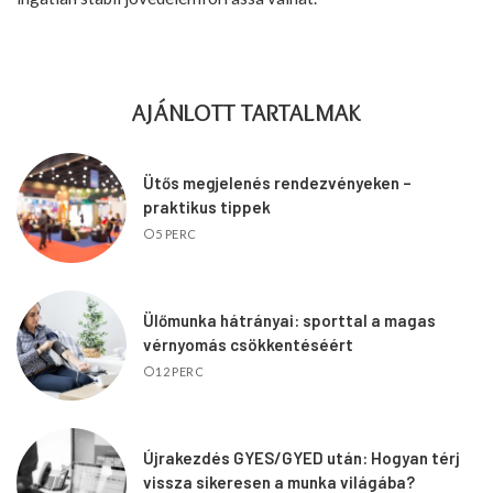
AJÁNLOTT TARTALMAK
Ütős megjelenés rendezvényeken –
praktikus tippek
5 PERC
Ülőmunka hátrányai: sporttal a magas
vérnyomás csökkentéséért
12 PERC
Újrakezdés GYES/GYED után: Hogyan térj
vissza sikeresen a munka világába?