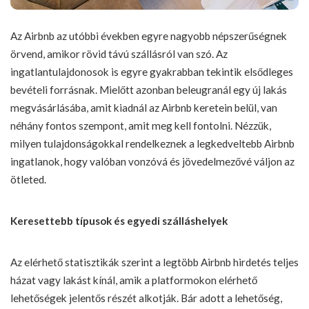
Az Airbnb az utóbbi években egyre nagyobb népszerűségnek
örvend, amikor rövid távú szállásról van szó. Az
ingatlantulajdonosok is egyre gyakrabban tekintik elsődleges
bevételi forrásnak. Mielőtt azonban beleugranál egy új lakás
megvásárlásába, amit kiadnál az Airbnb keretein belül, van
néhány fontos szempont, amit meg kell fontolni. Nézzük,
milyen tulajdonságokkal rendelkeznek a legkedveltebb Airbnb
ingatlanok, hogy valóban vonzóvá és jövedelmezővé váljon az
ötleted.
Keresettebb típusok és egyedi szálláshelyek
Az elérhető statisztikák szerint
a legtöbb Airbnb hirdetés
teljes
házat vagy lakást kínál, amik a platformokon elérhető
lehetőségek jelentős részét alkotják. Bár adott a lehetőség,