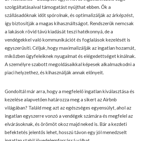
szolgáltatásaival támogatást nyújthat ebben. Ők a
szállásadóknak időt spórolnak, és optimalizálják az árképzést,
így biztosítják a magas kihasználtságot. Rendszerük nemcsak
a lakások rövid távú kiadását teszi hatékonnyá, de a
vendégekkel való kommunikációt és foglalások kezelését is
egyszerűsíti. Céljuk, hogy maximalizálják az ingatlan hozamát,
miközben ügyfeleiknek nyugalmat és elégedettséget kínálnak.
A személyre szabott megoldásaikkal képesek alkalmazkodni a
piaci helyzethez, és kihasználják annak előnyeit.
Gondoltál már arra, hogy a megfelelő ingatlan kiválasztása és
kezelése alapvetően határozza meg a sikert az Airbnb
világában? Találd meg azt az egészséges egyensúlyt, ahol az
ingatlan egyszerre vonzó a vendégek számára és megfelel az
elvárásoknak, és örömöt okoz majd neked is. Bár a kezdeti
befektetés jelentős lehet, hosszú távon egy jól menedzselt
ingatlan stabil jövedelemforrássá válhat.