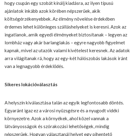
hogy csupán egy szobát kínálj kiadásra, az ilyen típusú
ajánlatok inkább azok körében népszerűek, akik
költségérzékenyebbek. Az élmény növelése érdekében
érdemes lehet különleges szálláshelyeket is keresni. Azok az
ingatlanok, amik egyedi élményeket biztosítanak – legyen az
lombház vagy akár barlanglakás – egyre nagyobb figyelmet
kapnak, mivel az utazók valami kivételest keresnek. Az adatok
arra világítanak rá, hogy az egy-két hálószobás lakások iránt
van a legnagyobb érdeklődés.
Sikeres lokációválasztás
A helyszín kiválasztása talán az egyik legfontosabb döntés.
Egyaránt igaz ez a városi nyüzsgésre és a nyugodt vidéki
környezetre. Azok a környékek, ahol közel vannak a
látványosságok és szórakozási lehetőségek, mindig
népszerűek. Hogyan választanál helyet egy pihentető