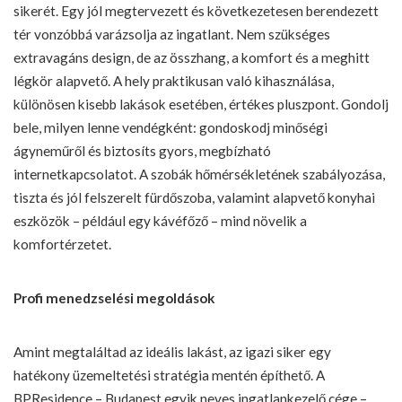
sikerét. Egy jól megtervezett és következetesen berendezett
tér vonzóbbá varázsolja az ingatlant. Nem szükséges
extravagáns design, de az összhang, a komfort és a meghitt
légkör alapvető. A hely praktikusan való kihasználása,
különösen kisebb lakások esetében, értékes pluszpont. Gondolj
bele, milyen lenne vendégként: gondoskodj minőségi
ágyneműről és biztosíts gyors, megbízható
internetkapcsolatot. A szobák hőmérsékletének szabályozása,
tiszta és jól felszerelt fürdőszoba, valamint alapvető konyhai
eszközök – például egy kávéfőző – mind növelik a
komfortérzetet.
Profi menedzselési megoldások
Amint megtaláltad az ideális lakást, az igazi siker egy
hatékony üzemeltetési stratégia mentén építhető. A
BPResidence – Budapest egyik neves ingatlankezelő cége –