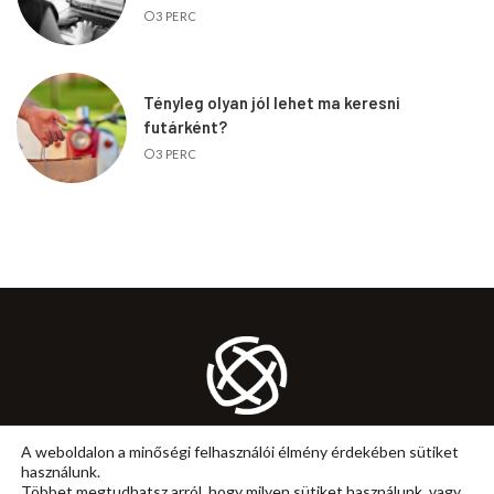
3 PERC
Tényleg olyan jól lehet ma keresni
futárként?
3 PERC
KARRIER
MUNKA
ÖNFEJLESZTÉS
TANÁCS
A weboldalon a minőségi felhasználói élmény érdekében sütiket
használunk.
IMPRESSZUM
ÁLTALÁNOS SZERZŐDÉSI FELTÉTELEK
Többet megtudhatsz arról, hogy milyen sütiket használunk, vagy