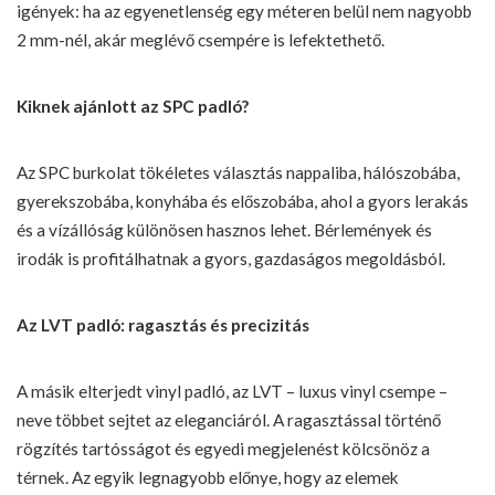
igények: ha az egyenetlenség egy méteren belül nem nagyobb
2 mm-nél, akár meglévő csempére is lefektethető.
Kiknek ajánlott az SPC padló?
Az SPC burkolat tökéletes választás nappaliba, hálószobába,
gyerekszobába, konyhába és előszobába, ahol a gyors lerakás
és a vízállóság különösen hasznos lehet. Bérlemények és
irodák is profitálhatnak a gyors, gazdaságos megoldásból.
Az LVT padló: ragasztás és precizitás
A másik elterjedt vinyl padló, az LVT – luxus vinyl csempe –
neve többet sejtet az eleganciáról. A ragasztással történő
rögzítés tartósságot és egyedi megjelenést kölcsönöz a
térnek. Az egyik legnagyobb előnye, hogy az elemek