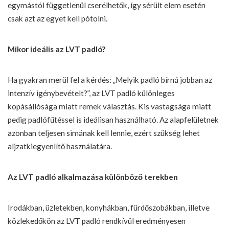
egymástól függetlenül cserélhetők, így sérült elem esetén
csak azt az egyet kell pótolni.
Mikor ideális az LVT padló?
Ha gyakran merül fel a kérdés: „Melyik padló bírná jobban az
intenzív igénybevételt?”, az LVT padló különleges
kopásállósága miatt remek választás. Kis vastagsága miatt
pedig padlófűtéssel is ideálisan használható. Az alapfelületnek
azonban teljesen simának kell lennie, ezért szükség lehet
aljzatkiegyenlítő használatára.
Az LVT padló alkalmazása különböző terekben
Irodákban, üzletekben, konyhákban, fürdőszobákban, illetve
közlekedőkön az LVT padló rendkívül eredményesen