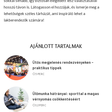
sokkal simább, így biztosan elégedett lesz választásával
hosszú távon is. Látogasson el hozzájuk, és ismerje meg a
lehetőségek széles tárházát, ami inspiráló lehet a
lakberendezők számára!
AJÁNLOTT TARTALMAK
Ütős megjelenés rendezvényeken –
praktikus tippek
5 PERC
Ülőmunka hátrányai: sporttal a magas
vérnyomás csökkentéséért
12 PERC