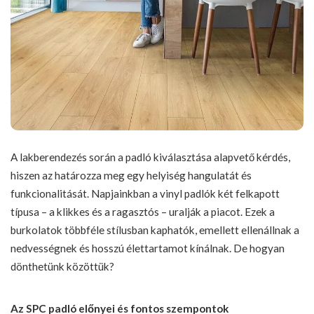
A lakberendezés során a padló kiválasztása alapvető kérdés,
hiszen az határozza meg egy helyiség hangulatát és
funkcionalitását. Napjainkban a vinyl padlók két felkapott
típusa – a klikkes és a ragasztós – uralják a piacot. Ezek a
burkolatok többféle stílusban kaphatók, emellett ellenállnak a
nedvességnek és hosszú élettartamot kínálnak. De hogyan
dönthetünk közöttük?
Az SPC padló előnyei és fontos szempontok