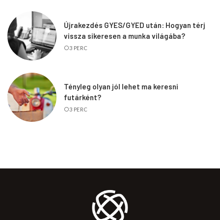
Újrakezdés GYES/GYED után: Hogyan térj
vissza sikeresen a munka világába?
3 PERC
Tényleg olyan jól lehet ma keresni
futárként?
3 PERC