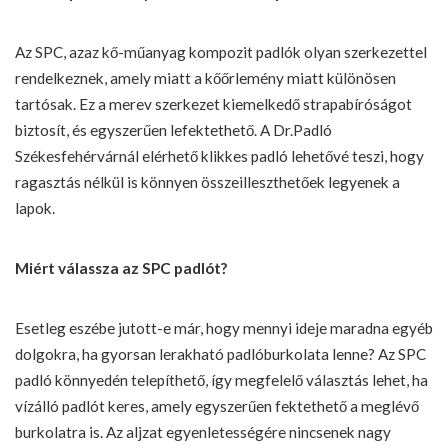
Az SPC, azaz kő-műanyag kompozit padlók olyan szerkezettel
rendelkeznek, amely miatt a kőőrlemény miatt különösen
tartósak. Ez a merev szerkezet kiemelkedő strapabíróságot
biztosít, és egyszerűen lefektethető. A
Dr.Padló
Székesfehérvárnál elérhető klikkes padló
lehetővé teszi, hogy
ragasztás nélkül is könnyen összeilleszthetőek legyenek a
lapok.
Miért válassza az SPC padlót?
Esetleg eszébe jutott-e már, hogy mennyi ideje maradna egyéb
dolgokra, ha gyorsan lerakható padlóburkolata lenne? Az SPC
padló könnyedén telepíthető, így megfelelő választás lehet, ha
vízálló padlót keres, amely egyszerűen fektethető a meglévő
burkolatra is. Az aljzat egyenletességére nincsenek nagy