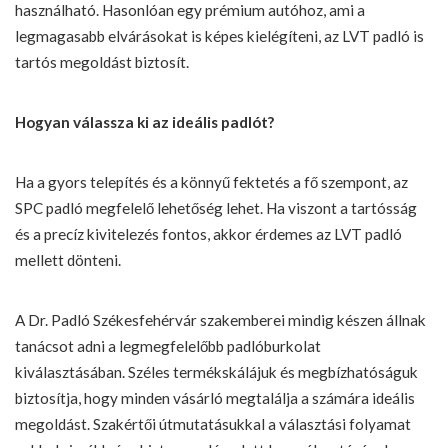
használható. Hasonlóan egy prémium autóhoz, ami a
legmagasabb elvárásokat is képes kielégíteni, az LVT padló is
tartós megoldást biztosít.
Hogyan válassza ki az ideális padlót?
Ha a gyors telepítés és a könnyű fektetés a fő szempont, az
SPC padló megfelelő lehetőség lehet. Ha viszont a tartósság
és a precíz kivitelezés fontos, akkor érdemes az LVT padló
mellett dönteni.
A Dr. Padló Székesfehérvár szakemberei mindig készen állnak
tanácsot adni a legmegfelelőbb padlóburkolat
kiválasztásában. Széles termékskálájuk és megbízhatóságuk
biztosítja, hogy minden vásárló megtalálja a számára ideális
megoldást. Szakértői útmutatásukkal a választási folyamat