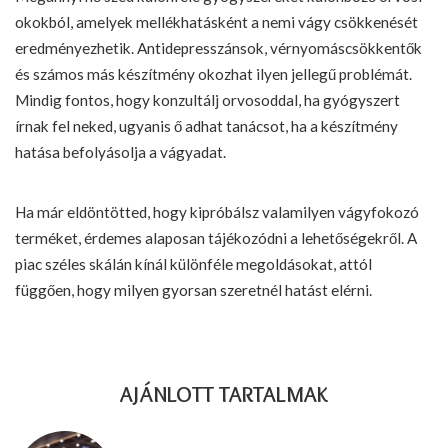
okokból, amelyek mellékhatásként a nemi vágy csökkenését
eredményezhetik. Antidepresszánsok, vérnyomáscsökkentők
és számos más készítmény okozhat ilyen jellegű problémát.
Mindig fontos, hogy konzultálj orvosoddal, ha gyógyszert
írnak fel neked, ugyanis ő adhat tanácsot, ha a készítmény
hatása befolyásolja a vágyadat.
Ha már eldöntötted, hogy kipróbálsz valamilyen vágyfokozó
terméket, érdemes alaposan tájékozódni a lehetőségekről. A
piac széles skálán kínál különféle megoldásokat, attól
függően, hogy milyen gyorsan szeretnél hatást elérni.
AJÁNLOTT TARTALMAK