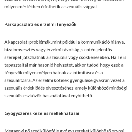
milyen mértékben érinthetik a szexuális vágyat.
Párkapcsolati és érzelmi tényezők
A kapcsolati problémák, mint például a kommunikáció hiánya,
bizalomvesztés vagy érzelmi távolság, szintén jelentős
szerepet játszhatnak a szexuális vágy csökkenésében. Ha Te is
tapasztaltál már hasonló helyzetet, akkor tudod, hogy ezek a
tényezők milyen mélyen hatnak az intimitásra és a
szexualitásra. Az érzelmi kötelék gyengülése gyakran vezet a
szexuális érdeklődés elvesztéséhez, amely különböző minőségi
szexuális eszközök használatával enyhíthető.
Gyógyszeres kezelés mellékhatásai
Megannyi nő szed különféle gyógyszereket különböző orvosi