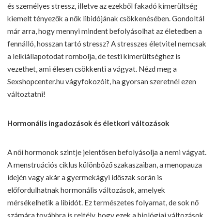
és személyes stressz, illetve az ezekből fakadó kimerültség
kiemelt tényezők a nők libidójának csökkenésében. Gondoltál
már arra, hogy mennyi mindent befolyásolhat az életedben a
fennálló, hosszan tartó stressz? A stresszes életvitel nemcsak
a lelkiállapotodat rombolja, de testi kimerültséghez is
vezethet, ami élesen csökkenti a vágyat. Nézd meg a
Sexshopcenter.hu vágyfokozóit
, ha gyorsan szeretnél ezen
változtatni!
Hormonális ingadozások és életkori változások
A női hormonok szintje jelentősen befolyásolja a nemi vágyat.
A menstruációs ciklus különböző szakaszaiban, a menopauza
idején vagy akár a gyermekágyi időszak során is
előfordulhatnak hormonális változások, amelyek
mérsékelhetik a libidót. Ez természetes folyamat, de sok nő
számára továbbra is rejtély, hogy ezek a biológiai változások