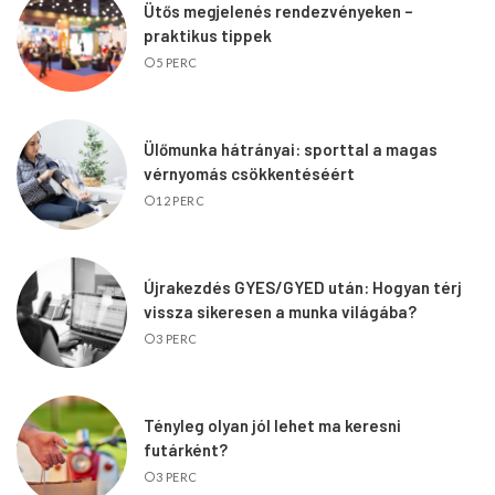
Ütős megjelenés rendezvényeken –
praktikus tippek
5 PERC
Ülőmunka hátrányai: sporttal a magas
vérnyomás csökkentéséért
12 PERC
Újrakezdés GYES/GYED után: Hogyan térj
vissza sikeresen a munka világába?
3 PERC
Tényleg olyan jól lehet ma keresni
futárként?
3 PERC