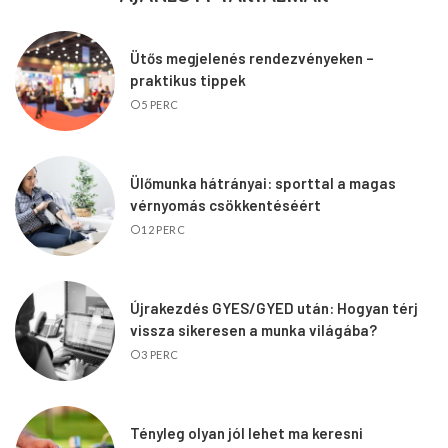
Ütős megjelenés rendezvényeken –
praktikus tippek
5 PERC
Ülőmunka hátrányai: sporttal a magas
vérnyomás csökkentéséért
12 PERC
Újrakezdés GYES/GYED után: Hogyan térj
vissza sikeresen a munka világába?
3 PERC
Tényleg olyan jól lehet ma keresni