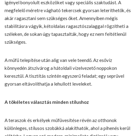
igényel bonyolult eszközöket vagy speciális szaktudást. A
megfelelő méretre vágható tekercsek gyorsan leteríthetők, és
akár ragasztani sem szükséges őket. Amennyiben mégis
stabilitásra vágyik, kétoldalas ragasztószalaggal rögzítheti a
széleken, de sokan úgy tapasztalták, hogy ez nem feltétlenül
szükséges.
A műfű telepítése után alig van vele teendő. Az esővíz
könnyedén átszivárog a hátoldali vízelvezető noppokon
keresztül. A tisztítás szintén egyszerű feladat; egy seprűvel
gyorsan eltávolíthatja a lehullott leveleket.
A tökéletes választás minden stílushoz
A teraszok és erkélyek műfüvesítése révén az otthonok
különleges, stílusos szobákká alakíthatók, ahol a pihenés kerül
előtérbe. Legyen szó modern, minimalista dizájnról vagy