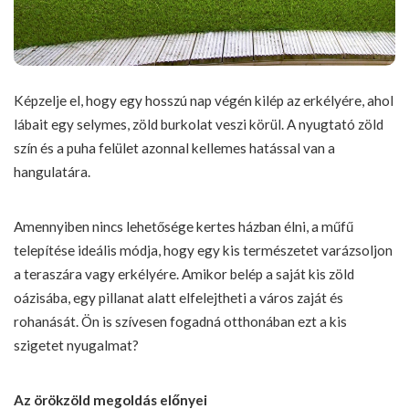
Képzelje el, hogy egy hosszú nap végén kilép az erkélyére, ahol
lábait egy selymes, zöld burkolat veszi körül. A nyugtató zöld
szín és a puha felület azonnal kellemes hatással van a
hangulatára.
Amennyiben nincs lehetősége kertes házban élni, a műfű
telepítése ideális módja, hogy egy kis természetet varázsoljon
a teraszára vagy erkélyére. Amikor belép a saját kis zöld
oázisába, egy pillanat alatt elfelejtheti a város zaját és
rohanását. Ön is szívesen fogadná otthonában ezt a kis
szigetet nyugalmat?
Az örökzöld megoldás előnyei