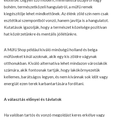
bohém, természetközeli hangulatról, a műfű remek
kiegészítője lehet mindkettőnek. Az élénk zöld szín nem csak
esztétikai szempontból vonzó, hanem javítja is a hangulatot.
Kutatások igazolják, hogy a természet közelsége pozitívan
hat közérzetünkre és mentális jóllétünkre.
A Műfű Shop például kiváló minőségű holland és belga
műfüveket kínál azoknak, akik egy kis zöldre vágynak
otthonukban. Kiváló alternatíva lehet mindazon városlakók
számára, akik fontosnak tartják, hogy lakókörnyezetük
kellemes, barátságos legyen, és nem kívánnak sok időt vagy
energiát ezen terek karbantartására fordítani.
A választás előnyei és távlatok
Ha valóban tartós és vonzó megoldást keres erkélye vagy