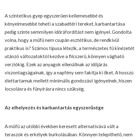
A szintetikus gyep egyszerűen kellemesebbé és
kényelmesebbé teheti a szabadtéri tereket, karbantartása
pedig szinte semmilyen időráfordítást nem igényel. Gondolta
volna, hogy a
műfű
nem csupán esztétikus, de rendkívül
praktikus is? Számos típusa létezik, a természetes fű kinézetét
utánzó változatoktól kezdve a filcszerű, könnyen vágható
verziókig. Ezek az anyagok ellenállnak az időjárás
viszontagságainak, így a napfény sem fakítja ki őket. A hosszú
élettartamuk mellett minimális gondozást igényelnek, hiszen
locsolásra és fűnyírásra nincs szükség.
Az elhelyezés és karbantartás egyszerűsége
A műfű az utóbbi években keresett alternatívává vált a
teraszok és erkélyek burkolásában. Könnyen telepíthető, nem