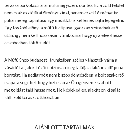
terasza burkolására, a műfű nagyszerű döntés. Ez a zöld felület
nem csak esztétikai élményt kínál, hanem érzéki élményt is:
puha, meleg tapintású, így mezítláb is kellemes rajta lépegetni.
Egy további előny: a műfű filctípusai gyorsan száradnak eső
után, így nem kell hosszasan várakoznia, hogy újra élvezhesse
a szabadban töltött időt.
A Műfű Shop budapesti áruházában széles választék várja a
vásárlókat, akik között biztosan megtalálja a lábához illő puha
borítást. Ha pedig még nem biztos döntésében, a bolt szakértő
csapata segíthet, hogy biztosan az Ön igényeire szabott
megoldást találhassa meg. Ne késlekedjen, alakítson ki saját
idilli zöld teraszt otthonában!
AJÁNLOTT TARTALMAK