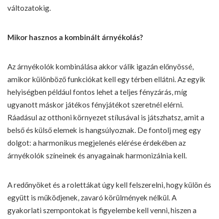
változatokig.
Mikor hasznos a kombinált árnyékolás?
Az árnyékolók kombinálása akkor válik igazán előnyössé,
amikor különböző funkciókat kell egy térben ellátni. Az egyik
helyiségben például fontos lehet a teljes fényzárás, míg
ugyanott máskor játékos fényjátékot szeretnél elérni.
Ráadásul az otthoni környezet stílusával is játszhatsz, amit a
belső és külső elemek is hangsúlyoznak. De fontolj meg egy
dolgot: a harmonikus megjelenés elérése érdekében az
árnyékolók színeinek és anyagainak harmonizálnia kell.
A redőnyöket és a rolettákat úgy kell felszerelni, hogy külön és
együtt is működjenek, zavaró körülmények nélkül. A
gyakorlati szempontokat is figyelembe kell venni, hiszen a