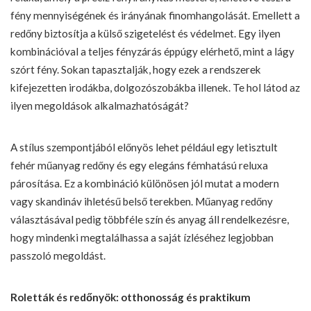
fény mennyiségének és irányának finomhangolását. Emellett a
redőny biztosítja a külső szigetelést és védelmet. Egy ilyen
kombinációval a teljes fényzárás éppúgy elérhető, mint a lágy
szórt fény. Sokan tapasztalják, hogy ezek a rendszerek
kifejezetten irodákba, dolgozószobákba illenek. Te hol látod az
ilyen megoldások alkalmazhatóságát?
A stílus szempontjából előnyös lehet például egy letisztult
fehér műanyag redőny és egy elegáns fémhatású reluxa
párosítása. Ez a kombináció különösen jól mutat a modern
vagy skandináv ihletésű belső terekben. Műanyag redőny
választásával pedig többféle szín és anyag áll rendelkezésre,
hogy mindenki megtalálhassa a saját ízléséhez legjobban
passzoló megoldást.
Roletták és redőnyök: otthonosság és praktikum