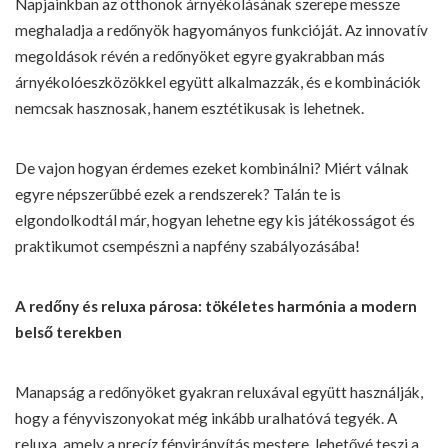
Napjainkban az otthonok árnyékolásának szerepe messze
meghaladja a redőnyök hagyományos funkcióját. Az innovatív
megoldások révén a redőnyöket egyre gyakrabban más
árnyékolóeszközökkel együtt alkalmazzák, és e kombinációk
nemcsak hasznosak, hanem esztétikusak is lehetnek.
De vajon hogyan érdemes ezeket kombinálni? Miért válnak
egyre népszerűbbé ezek a rendszerek? Talán te is
elgondolkodtál már, hogyan lehetne egy kis játékosságot és
praktikumot csempészni a napfény szabályozásába!
A redőny és reluxa párosa: tökéletes harmónia a modern
belső terekben
Manapság a
redőnyöket
gyakran reluxával együtt használják,
hogy a fényviszonyokat még inkább uralhatóvá tegyék. A
reluxa, amely a precíz fényirányítás mestere, lehetővé teszi a