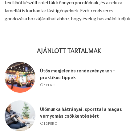
textilből készült roletták könnyen porolódnak, és a reluxa
lamellái is karbantartást igényelnek. Ezek rendszeres
gondozása hozzájárulhat ahhoz, hogy évekig használni tudjuk.
AJÁNLOTT TARTALMAK
Ütős megjelenés rendezvényeken –
praktikus tippek
5 PERC
Ülőmunka hátrányai: sporttal a magas
vérnyomás csökkentéséért
12 PERC