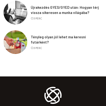
Újrakezdés GYES/GYED után: Hogyan térj
vissza sikeresen a munka világába?
3 PERC
Tényleg olyan jól lehet ma keresni
futárként?
3 PERC