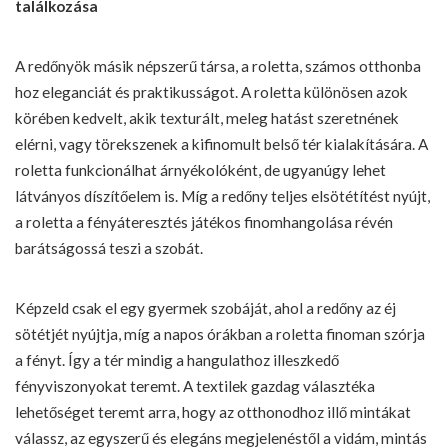
találkozása
A redőnyök másik népszerű társa, a roletta, számos otthonba
hoz eleganciát és praktikusságot. A roletta különösen azok
körében kedvelt, akik texturált, meleg hatást szeretnének
elérni, vagy törekszenek a kifinomult belső tér kialakítására. A
roletta funkcionálhat árnyékolóként, de ugyanúgy lehet
látványos díszítőelem is. Míg a redőny teljes elsötétítést nyújt,
a roletta a fényáteresztés játékos finomhangolása révén
barátságossá teszi a szobát.
Képzeld csak el egy gyermek szobáját, ahol a redőny az éj
sötétjét nyújtja, míg a napos órákban a roletta finoman szórja
a fényt. Így a tér mindig a hangulathoz illeszkedő
fényviszonyokat teremt. A textilek gazdag választéka
lehetőséget teremt arra, hogy az otthonodhoz illő mintákat
válassz, az egyszerű és elegáns megjelenéstől a vidám, mintás